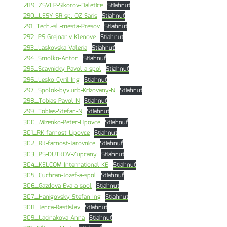
289_ZSVLP-Sikorov-Daletice
Stiahnuť
290_LESY-SR-sp.-OZ-Saris
Stiahnuť
291_Tech.-sl.-mesta-Presov
Stiahnuť
292_PS-Grejnar-v-Klenove
Stiahnuť
293_Laskovska-Valeria
Stiahnuť
294_Smolko-Anton
Stiahnuť
295_Scavnicky-Pavol-a-spol
Stiahnuť
296_Lesko-Cyril-Ing
Stiahnuť
297_Spolok-byv.urb-Krizovany-N
Stiahnuť
298_Tobias-Pavol-N
Stiahnuť
299_Tobias-Stefan-N
Stiahnuť
300_Mizenko-Peter-Lipovce
Stiahnuť
301_RK-farnost-Lipovce
Stiahnuť
302_RK-farnost-Jarovnice
Stiahnuť
303_PS-DUTKOV-Zupcany
Stiahnuť
304_KELCOM-International-KE
Stiahnuť
305_Cuchran-Jozef-a-spol
Stiahnuť
306_Gazdova-Eva-a-spol
Stiahnuť
307_Hanigovsky-Stefan-Ing
Stiahnuť
308_Jenca-Rastislav
Stiahnuť
309_Lacinakova-Anna
Stiahnuť