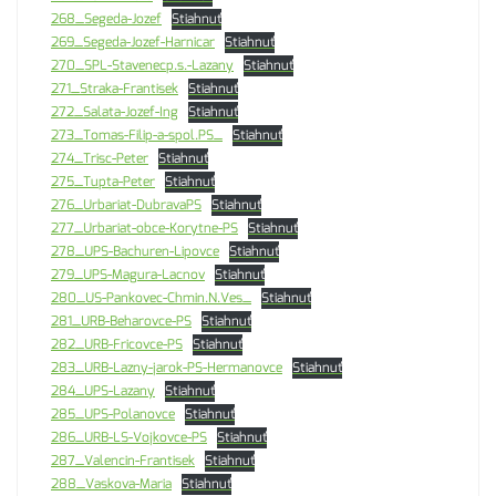
268_Segeda-Jozef
Stiahnuť
269_Segeda-Jozef-Harnicar
Stiahnuť
270_SPL-Stavenecp.s.-Lazany
Stiahnuť
271_Straka-Frantisek
Stiahnuť
272_Salata-Jozef-Ing
Stiahnuť
273_Tomas-Filip-a-spol.PS_
Stiahnuť
274_Trisc-Peter
Stiahnuť
275_Tupta-Peter
Stiahnuť
276_Urbariat-DubravaPS
Stiahnuť
277_Urbariat-obce-Korytne-PS
Stiahnuť
278_UPS-Bachuren-Lipovce
Stiahnuť
279_UPS-Magura-Lacnov
Stiahnuť
280_US-Pankovec-Chmin.N.Ves_
Stiahnuť
281_URB-Beharovce-PS
Stiahnuť
282_URB-Fricovce-PS
Stiahnuť
283_URB-Lazny-jarok-PS-Hermanovce
Stiahnuť
284_UPS-Lazany
Stiahnuť
285_UPS-Polanovce
Stiahnuť
286_URB-LS-Vojkovce-PS
Stiahnuť
287_Valencin-Frantisek
Stiahnuť
288_Vaskova-Maria
Stiahnuť