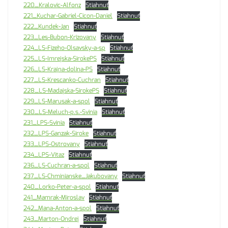
220_Kralovic-Alfonz
Stiahnuť
221_Kuchar-Gabriel-Cicon-Daniel
Stiahnuť
222_Kundek-Jan
Stiahnuť
223_Les-Bubon-Krizovany
Stiahnuť
224_LS-Fizeho-Olsavsky-a-sp
Stiahnuť
225_LS-Imrejska-SirokePS
Stiahnuť
226_LS-Krajna-dolina-PS
Stiahnuť
227_LS-Krescanko-Cuchran
Stiahnuť
228_LS-Madajska-SirokePS
Stiahnuť
229_LS-Marusak-a-spol
Stiahnuť
230_LS-Meluch-p.s.-Svinia
Stiahnuť
231_LPS-Svinia
Stiahnuť
232_LPS-Ganzak-Siroke
Stiahnuť
233_LPS-Ostrovany
Stiahnuť
234_LPS-Vitaz
Stiahnuť
236_LS-Cuchran-a-spol
Stiahnuť
237_LS-Chminianske_Jakubovany
Stiahnuť
240_Lorko-Peter-a-spol
Stiahnuť
241_Mamrak-Miroslav
Stiahnuť
242_Mana-Anton-a-spol
Stiahnuť
243_Marton-Ondrej
Stiahnuť