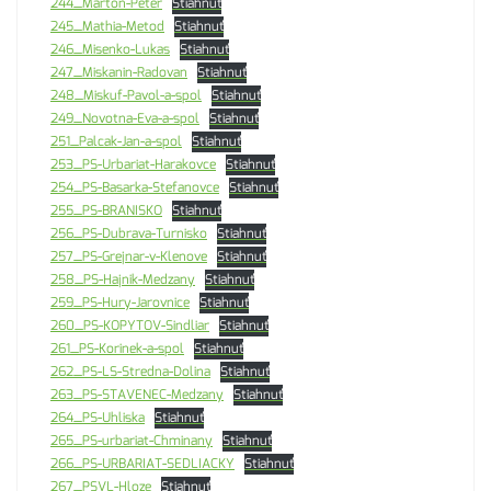
244_Marton-Peter
Stiahnuť
245_Mathia-Metod
Stiahnuť
246_Misenko-Lukas
Stiahnuť
247_Miskanin-Radovan
Stiahnuť
248_Miskuf-Pavol-a-spol
Stiahnuť
249_Novotna-Eva-a-spol
Stiahnuť
251_Palcak-Jan-a-spol
Stiahnuť
253_PS-Urbariat-Harakovce
Stiahnuť
254_PS-Basarka-Stefanovce
Stiahnuť
255_PS-BRANISKO
Stiahnuť
256_PS-Dubrava-Turnisko
Stiahnuť
257_PS-Grejnar-v-Klenove
Stiahnuť
258_PS-Hajnik-Medzany
Stiahnuť
259_PS-Hury-Jarovnice
Stiahnuť
260_PS-KOPYTOV-Sindliar
Stiahnuť
261_PS-Korinek-a-spol
Stiahnuť
262_PS-LS-Stredna-Dolina
Stiahnuť
263_PS-STAVENEC-Medzany
Stiahnuť
264_PS-Uhliska
Stiahnuť
265_PS-urbariat-Chminany
Stiahnuť
266_PS-URBARIAT-SEDLIACKY
Stiahnuť
267_PSVL-Hloze
Stiahnuť