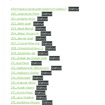
Informacia-o-spracuvani-osobnych-udajov-1
Stiahnuť
200_Adamkovic-Peter
Stiahnuť
201_Anderko-Alojz
Stiahnuť
202_Batik-Jozef
Stiahnuť
203_Becik-Michal
Stiahnuť
204_Bekec-Vincent-N
Stiahnuť
205_Bernat-Jozef
Stiahnuť
207_Cmorej-Peter-Ing
Stiahnuť
208_Drevoindustria-s.r.o
Stiahnuť
209_Dzubinsky-Jan
Stiahnuť
210_Gresak-Jan-Gresak-Jozef
Stiahnuť
211_Guzi-Pavol
Stiahnuť
212_Hadbavna-M.-Mihokova-D
Stiahnuť
213_Hadbavny-Stefan
Stiahnuť
214_Hirka-Jozef
Stiahnuť
215_Hrabcak-Viktor
Stiahnuť
216_Hudak-Valent
Stiahnuť
217_Imrich-Pavol
Stiahnuť
218_Jaco-Vladimir
Stiahnuť
219_Karabinos-Vincent
Stiahnuť