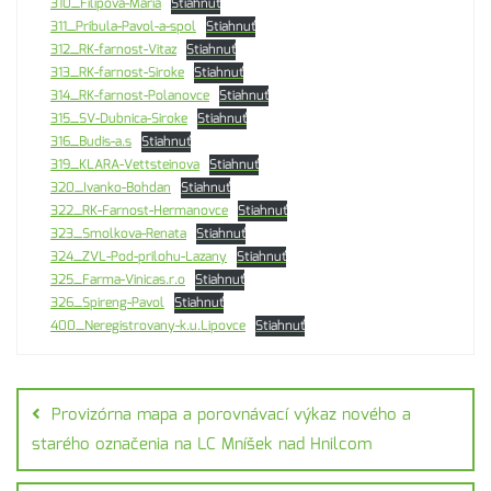
310_Filipova-Maria
Stiahnuť
311_Pribula-Pavol-a-spol
Stiahnuť
312_RK-farnost-Vitaz
Stiahnuť
313_RK-farnost-Siroke
Stiahnuť
314_RK-farnost-Polanovce
Stiahnuť
315_SV-Dubnica-Siroke
Stiahnuť
316_Budis-a.s
Stiahnuť
319_KLARA-Vettsteinova
Stiahnuť
320_Ivanko-Bohdan
Stiahnuť
322_RK-Farnost-Hermanovce
Stiahnuť
323_Smolkova-Renata
Stiahnuť
324_ZVL-Pod-prilohu-Lazany
Stiahnuť
325_Farma-Vinicas.r.o
Stiahnuť
326_Spireng-Pavol
Stiahnuť
400_Neregistrovany-k.u.Lipovce
Stiahnuť
Provizórna mapa a porovnávací výkaz nového a
starého označenia na LC Mníšek nad Hnilcom