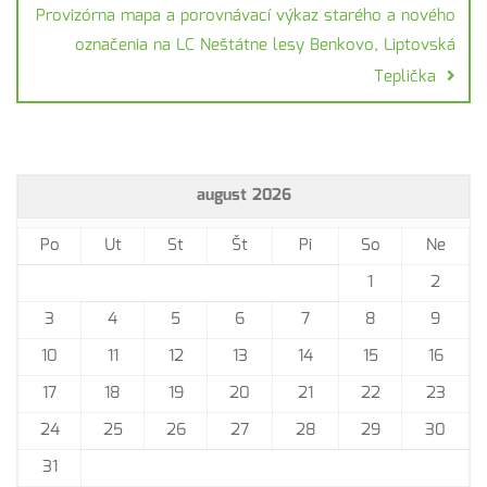
Provizórna mapa a porovnávací výkaz starého a nového
označenia na LC Neštátne lesy Benkovo, Liptovská
Teplička
august 2026
Po
Ut
St
Št
Pi
So
Ne
1
2
3
4
5
6
7
8
9
10
11
12
13
14
15
16
17
18
19
20
21
22
23
24
25
26
27
28
29
30
31