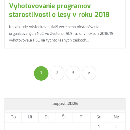
Vyhotovovanie programov
starostlivosti o lesy v roku 2018
Na základe výsledkov súťaží verejného obstarávania
organizovaných NLC vo Zvolene, SLS, a. s. v rokoch 2018/19
vyhotovovala PSL na týchto lesných celkoch…
1
2
3
»
august 2026
Po
Ut
St
Št
Pi
So
Ne
1
2