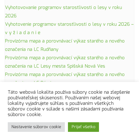
Vyhotovovanie programov starostlivosti o lesy v roku
2026
Vyhotovenie programov starostlivosti o lesy v roku 2026 –
v y ž i a d a n i e
Provizórna mapa a porovnávací výkaz starého a nového
označenia na LC Rudňany
Provizórna mapa a porovnávací výkaz starého a nového
označenia na LC Lesy mesta Spišská Nová Ves
Provizórna mapa a porovnávací výkaz starého a nového
označenia na LC Párnica
Táto webová lokalita používa súbory cookie na zlepšenie
používateľskej skúsenosti. Používaním našej webovej
lokality vyjadrujete súhlas s používaním všetkých
súborov cookie v súlade s našimi zásadami používania
súborov cookie.
Domov
Kontakty
Naše služby
O nás
Nastavenie súborov cookie
Prijať všetko
Zásady ochrany osobných údajov