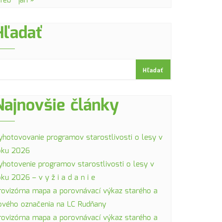
 feb
jan »
Hľadať
Hľadať
Najnovšie články
yhotovovanie programov starostlivosti o lesy v
oku 2026
yhotovenie programov starostlivosti o lesy v
oku 2026 – v y ž i a d a n i e
rovizórna mapa a porovnávací výkaz starého a
ového označenia na LC Rudňany
rovizórna mapa a porovnávací výkaz starého a