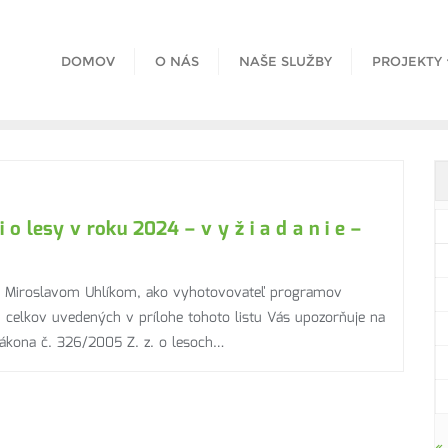
DOMOV
O NÁS
NAŠE SLUŽBY
PROJEKTY
o lesy v roku 2024 – v y ž i a d a n i e –
ng. Miroslavom Uhlíkom, ako vyhotovovateľ programov
ch celkov uvedených v prílohe tohoto listu Vás upozorňuje na
zákona č. 326/2005 Z. z. o lesoch…