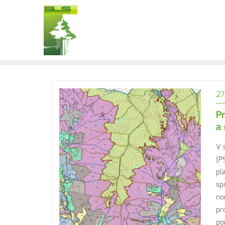
27
P
a 
V 
(P
pl
sp
no
pr
po