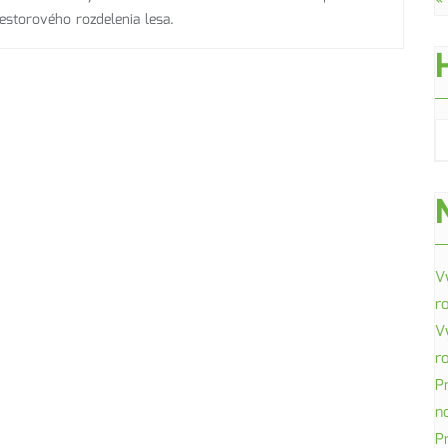
«
iestorového rozdelenia lesa.
V
r
V
r
P
n
P