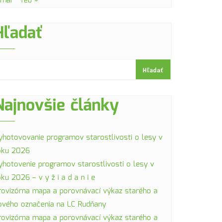
 mar
feb »
Hľadať
Hľadať
Najnovšie články
yhotovovanie programov starostlivosti o lesy v
oku 2026
yhotovenie programov starostlivosti o lesy v
oku 2026 – v y ž i a d a n i e
rovizórna mapa a porovnávací výkaz starého a
ového označenia na LC Rudňany
rovizórna mapa a porovnávací výkaz starého a