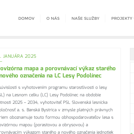
DOMOV
O NÁS
NAŠE SLUŽBY
PROJEKTY
. JANUÁRA 2025
rovizórna mapa a porovnávací výkaz starého
nového označenia na LC Lesy Podolínec
súvislosti s vyhotovením programu starostlivosti o lesy
SL) na Lesnom celku (LC) Lesy Podolínec na obdobie
atnosti 2025 – 2034, vyhotoviteľ PSL Slovenská lesnícka
oločnosť a. s. Banská Bystrica v zmysle platných právnych
riem oboznamuje touto formou obhospodarovateľov lesa s
ovizórnou mapou (porastovou a obrysovou) a
rovnávacím výkazom starého a nového označenia jednotiek