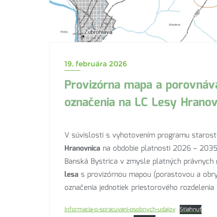
19. februára 2026
Provizórna mapa a porovnáv
označenia na LC Lesy Hranov
V súvislosti s vyhotovením programu starostl
Hranovnica
na obdobie platnosti 2026 – 2035,
Banská Bystrica v zmysle platných právnyc
lesa
s provizórnou mapou (porastovou a obr
označenia jednotiek priestorového rozdelenia 
Informacia-o-spracuvani-osobnych-udajov
Stiahnuť