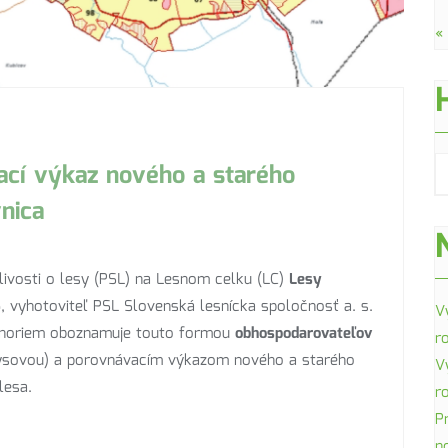
« 
ací výkaz nového a starého
nica
ivosti o lesy (PSL) na Lesnom celku (LC)
Lesy
 vyhotoviteľ PSL Slovenská lesnícka spoločnosť a. s.
V
h noriem oboznamuje touto formou
obhospodarovateľov
r
ysovou) a porovnávacím výkazom nového a starého
V
lesa.
r
P
n