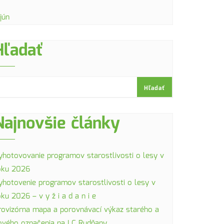
jún
Hľadať
Hľadať
Najnovšie články
yhotovovanie programov starostlivosti o lesy v
oku 2026
yhotovenie programov starostlivosti o lesy v
oku 2026 – v y ž i a d a n i e
rovizórna mapa a porovnávací výkaz starého a
ového označenia na LC Rudňany